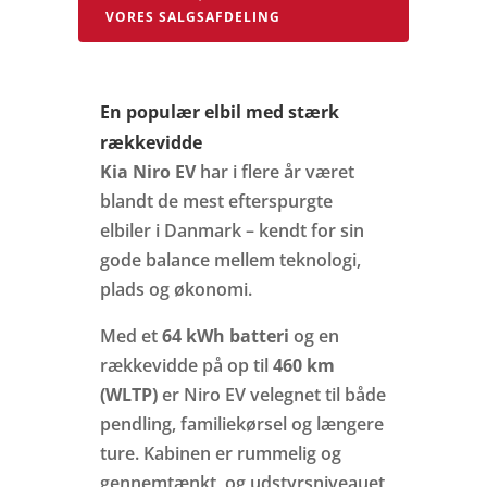
VORES SALGSAFDELING
En populær elbil med stærk
rækkevidde
Kia Niro EV
har i flere år været
blandt de mest efterspurgte
elbiler i Danmark – kendt for sin
gode balance mellem teknologi,
plads og økonomi.
Med et
64 kWh batteri
og en
rækkevidde på op til
460 km
(WLTP)
er Niro EV velegnet til både
pendling, familiekørsel og længere
ture. Kabinen er rummelig og
gennemtænkt, og udstyrsniveauet