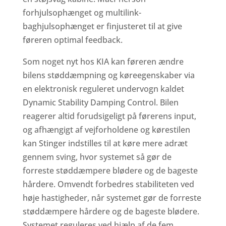
forhjulsophænget og multilink-
baghjulsophænget er finjusteret til at give
føreren optimal feedback.
Som noget nyt hos KIA kan føreren ændre
bilens støddæmpning og køreegenskaber via
en elektronisk reguleret undervogn kaldet
Dynamic Stability Damping Control. Bilen
reagerer altid forudsigeligt på førerens input,
og afhængigt af vejforholdene og kørestilen
kan Stinger indstilles til at køre mere adræt
gennem sving, hvor systemet så gør de
forreste støddæmpere blødere og de bageste
hårdere. Omvendt forbedres stabiliteten ved
høje hastigheder, når systemet gør de forreste
støddæmpere hårdere og de bageste blødere.
Systemet reguleres ved hjælp af de fem