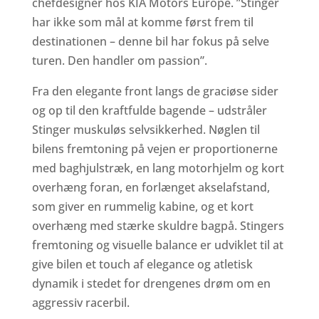
chefdesigner hos KIA Motors Europe. ”Stinger
har ikke som mål at komme først frem til
destinationen – denne bil har fokus på selve
turen. Den handler om passion”.
Fra den elegante front langs de graciøse sider
og op til den kraftfulde bagende – udstråler
Stinger muskuløs selvsikkerhed. Nøglen til
bilens fremtoning på vejen er proportionerne
med baghjulstræk, en lang motorhjelm og kort
overhæng foran, en forlænget akselafstand,
som giver en rummelig kabine, og et kort
overhæng med stærke skuldre bagpå. Stingers
fremtoning og visuelle balance er udviklet til at
give bilen et touch af elegance og atletisk
dynamik i stedet for drengenes drøm om en
aggressiv racerbil.