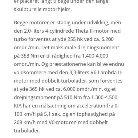
er placeret langt tilbage under den lange,
skulpturelle motorhjelm.
Begge motorer er stadig under udvikling, men
den 2,0-liters 4-cylindrede Theta II-motor med
turbo forventes at yde 255 hk ved ca. 6.200
omdr./min. Det maksimale drejningsmoment
på 353 Nm er til rådighed fra 1.400-4.000
omdr./min. Og præstationerne kan blive endnu
voldsommere med den 3,3-liters V6 Lambda II-
motor med dobbelt turbolader, som forventes
at yde 365 hk ved ca. 6.000 omdr./min. og et
drejningsmoment på 510 Nm fra 1.300-4.500.
KIA har en målsætning om acceleration fra 0-
100 km/h på 5,1 sek. og en tophastighed på
269 km/h med V6-motoren med dobbelt
turbolader.