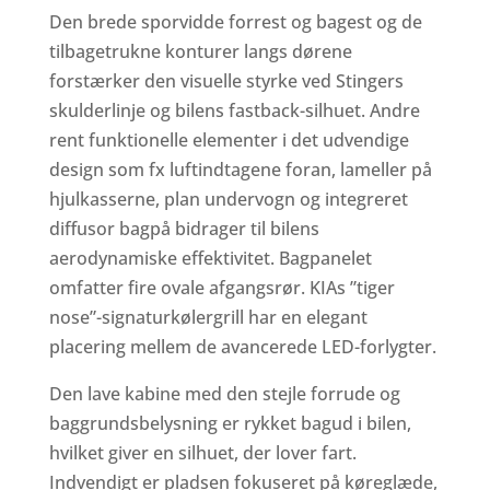
Den brede sporvidde forrest og bagest og de
tilbagetrukne konturer langs dørene
forstærker den visuelle styrke ved Stingers
skulderlinje og bilens fastback-silhuet. Andre
rent funktionelle elementer i det udvendige
design som fx luftindtagene foran, lameller på
hjulkasserne, plan undervogn og integreret
diffusor bagpå bidrager til bilens
aerodynamiske effektivitet. Bagpanelet
omfatter fire ovale afgangsrør. KIAs ”tiger
nose”-signaturkølergrill har en elegant
placering mellem de avancerede LED-forlygter.
Den lave kabine med den stejle forrude og
baggrundsbelysning er rykket bagud i bilen,
hvilket giver en silhuet, der lover fart.
Indvendigt er pladsen fokuseret på køreglæde,